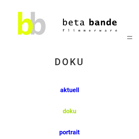
Zum
Inhalt
springen
DOKU
aktuell
doku
portrait